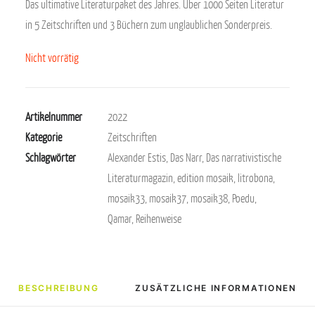
Das ultimative Literaturpaket des Jahres. Über 1000 Seiten Literatur
in 5 Zeitschriften und 3 Büchern zum unglaublichen Sonderpreis.
Nicht vorrätig
Artikelnummer
2022
Kategorie
Zeitschriften
Schlagwörter
Alexander Estis
,
Das Narr
,
Das narrativistische
Literaturmagazin
,
edition mosaik
,
litrobona
,
mosaik33
,
mosaik37
,
mosaik38
,
Poedu
,
Qamar
,
Reihenweise
BESCHREIBUNG
ZUSÄTZLICHE INFORMATIONEN