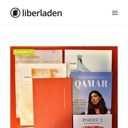
ÜBER UNS
AGB
ANGEBOT!
DATENSCHUTZ
IMPRESSUM
MOSAIK – HAUPTSEITE
SEARCH
CART