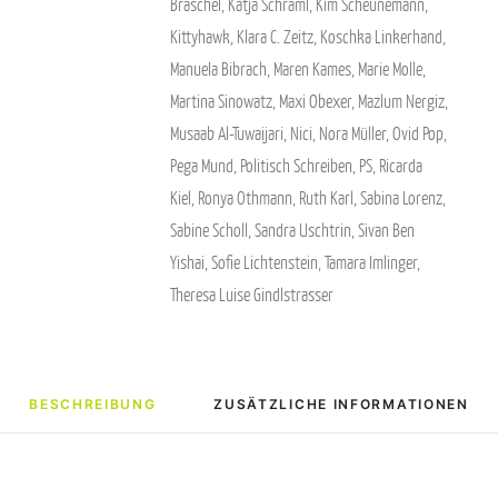
Braschel
,
Katja Schraml
,
Kim Scheunemann
,
Kittyhawk
,
Klara C. Zeitz
,
Koschka Linkerhand
,
Manuela Bibrach
,
Maren Kames
,
Marie Molle
,
Martina Sinowatz
,
Maxi Obexer
,
Mazlum Nergiz
,
Musaab Al-Tuwaijari
,
Nici
,
Nora Müller
,
Ovid Pop
,
Pega Mund
,
Politisch Schreiben
,
PS
,
Ricarda
Kiel
,
Ronya Othmann
,
Ruth Karl
,
Sabina Lorenz
,
Sabine Scholl
,
Sandra Uschtrin
,
Sivan Ben
Yishai
,
Sofie Lichtenstein
,
Tamara Imlinger
,
Theresa Luise Gindlstrasser
BESCHREIBUNG
ZUSÄTZLICHE INFORMATIONEN