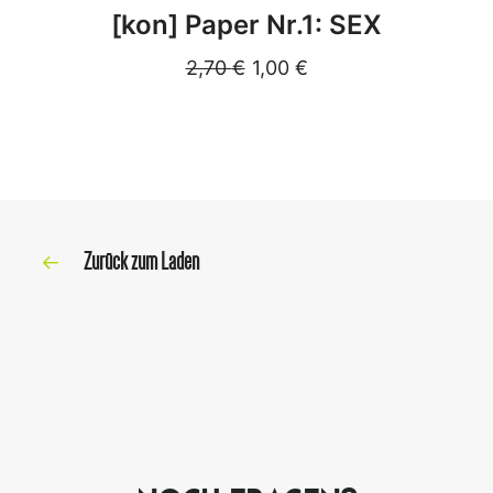
DETAILS
[kon] Paper Nr.1: SEX
2,70
€
1,00
€
Zurück zum Laden