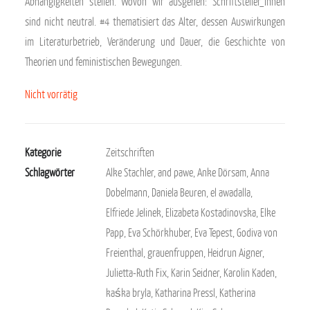
Abhängigkeiten stellen. Wovon wir ausgehen: Schriftsteller_innen
sind nicht neutral. #4 thematisiert das Alter, dessen Auswirkungen
im Literaturbetrieb, Veränderung und Dauer, die Geschichte von
Theorien und feministischen Bewegungen.
Nicht vorrätig
Kategorie
Zeitschriften
Schlagwörter
Alke Stachler
,
and pawe
,
Anke Dörsam
,
Anna
Dobelmann
,
Daniela Beuren
,
el awadalla
,
Elfriede Jelinek
,
Elizabeta Kostadinovska
,
Elke
Papp
,
Eva Schörkhuber
,
Eva Tepest
,
Godiva von
Freienthal
,
grauenfruppen
,
Heidrun Aigner
,
Julietta-Ruth Fix
,
Karin Seidner
,
Karolin Kaden
,
kaśka bryla
,
Katharina Pressl
,
Katherina