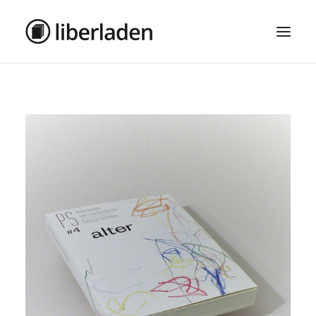
ÜBER UNS
AGB
DATENSCHUTZ
IMPRESSUM
MOSAIK – HAUPTSEITE
SEARCH
CART