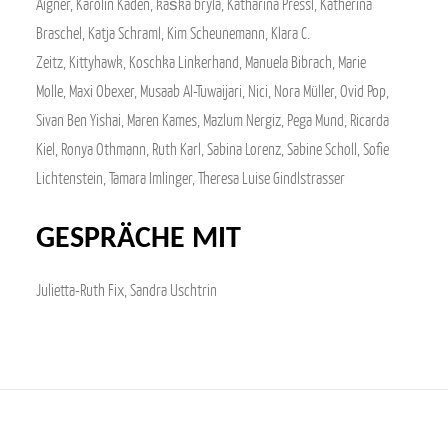
Aigner, Karolin Kaden, kaśka bryla, Katharina Pressl, Katherina
Braschel, Katja Schraml, Kim Scheunemann, Klara C.
Zeitz, Kittyhawk, Koschka Linkerhand, Manuela Bibrach, Marie
Molle, Maxi Obexer, Musaab Al-Tuwaijari, Nici, Nora Müller, Ovid Pop,
Sivan Ben Yishai, Maren Kames, Mazlum Nergiz, Pega Mund, Ricarda
Kiel, Ronya Othmann, Ruth Karl, Sabina Lorenz, Sabine Scholl, Sofie
Lichtenstein, Tamara Imlinger, Theresa Luise Gindlstrasser
GESPRÄCHE MIT
Julietta-Ruth Fix, Sandra Uschtrin