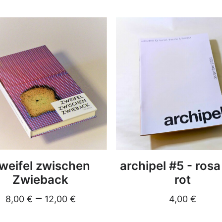
DETAILS
DETAILS
weifel zwischen
archipel #5 - rosa
Zwieback
rot
–
8,00
€
12,00
€
4,00
€