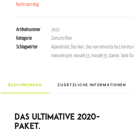
Nicht vorrätig
Artikelnummer
2021
Kategorie
Zeitschriften
Schlagwörter
Alpendistel
,
Das Narr
,
Das narrativistische Literatu
manuskripte
,
mosaik33
,
mosaik35
,
Qamar
,
Seda Tu
BESCHREIBUNG
ZUSÄTZLICHE INFORMATIONEN
Das ultimative 2020-
Paket.