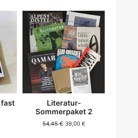
DETAILS
 fast
Literatur-
Alk
Sommerpaket 2
gel
54,45
€
39,00
€