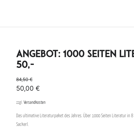
Angebot: 1000 Seiten Li
50,-
84,50
€
50,00
€
zzgl.
Versandkosten
Das ultimative Literaturpaket des Jahres. Über 1000 Seiten Literatur in 
Sackerl.