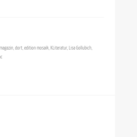
rmagazin
,
dort
,
edition mosaik
,
KLiteratur
,
Lisa Gollubich
,
nc