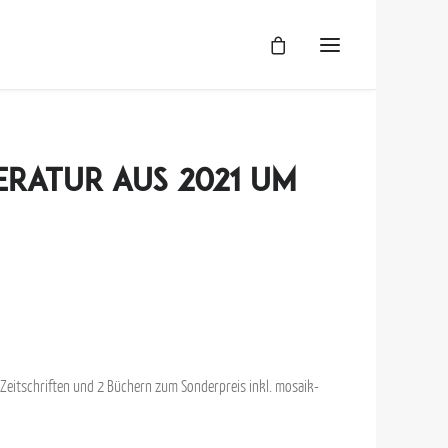
Üb
AG
Da
Im
mo
teratur aus 2021 um
8 Zeitschriften und 2 Büchern zum Sonderpreis inkl. mosaik-