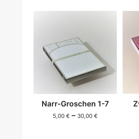
DETAILS
Narr-Groschen 1-7
Z
–
5,00
€
30,00
€