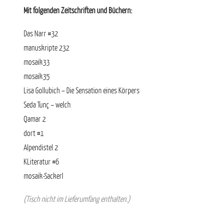
Mit folgenden Zeitschriften und Büchern:
Das Narr #32
manuskripte 232
mosaik33
mosaik35
Lisa Gollubich – Die Sensation eines Körpers
Seda Tunç – welch
Qamar 2
dort #1
Alpendistel 2
KLiteratur #6
mosaik-Sackerl
(Tisch nicht im Lieferumfang enthalten.)