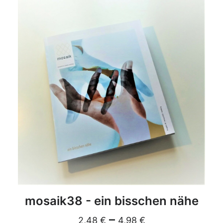
DETAILS
mosaik38 - ein bisschen nähe
–
2,48
€
4,98
€