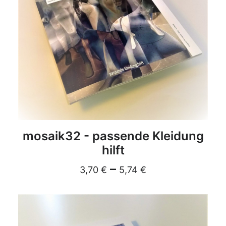
DETAILS
mosaik32 - passende Kleidung
hilft
–
3,70
€
5,74
€