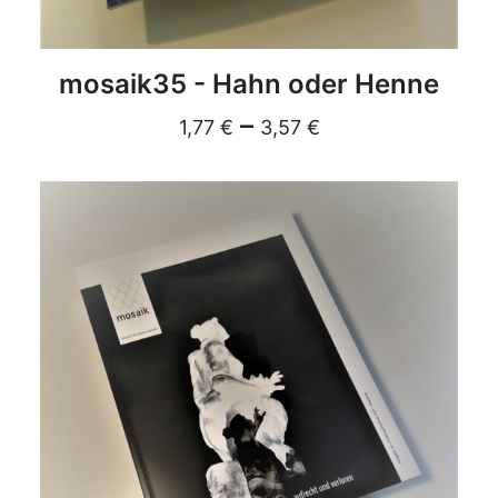
DETAILS
mosaik35 - Hahn oder Henne
–
1,77
€
3,57
€