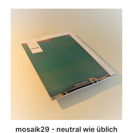
DETAILS
mosaik29 - neutral wie üblich