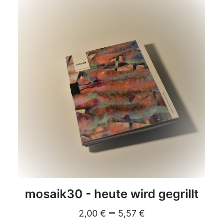
DETAILS
mosaik30 - heute wird gegrillt
–
2,00
€
5,57
€