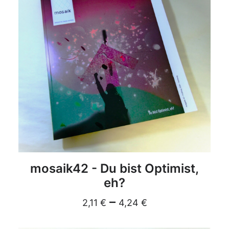
DETAILS
mosaik42 - Du bist Optimist,
eh?
–
2,11
€
4,24
€