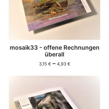
DETAILS
mosaik33 - offene Rechnungen
überall
–
3,15
€
4,93
€