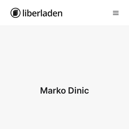
ÜBER UNS
AGB
DATENSCHUTZ
IMPRESSUM
MOSAIK – HAUPTSEITE
Marko Dinic
SEARCH
CART