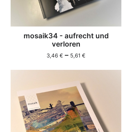
DETAILS
mosaik34 - aufrecht und
verloren
–
3,46
€
5,61
€