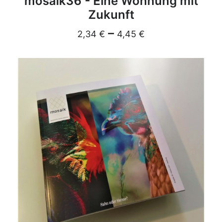
mosaik36 - Eine Wohnung mit
Zukunft
–
2,34
€
4,45
€