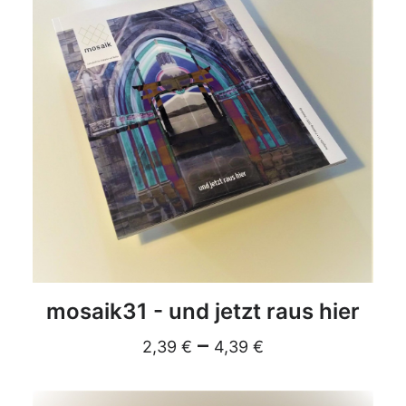
DETAILS
mosaik31 - und jetzt raus hier
–
2,39
€
4,39
€