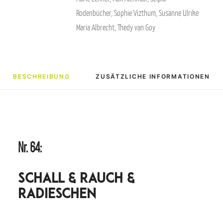
Rodenbücher
,
Sophie Vizthum
,
Susanne Ulrike
Maria Albrecht
,
Thedy van Goy
BESCHREIBUNG
ZUSÄTZLICHE INFORMATIONEN
Nr. 64:
Schall & Rauch &
Radieschen