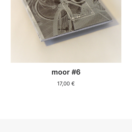
DETAILS
moor #6
17,00
€