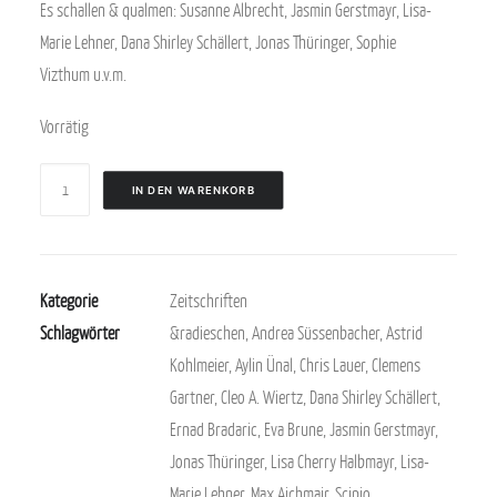
Es schallen & qualmen:
Susanne Albrecht, Jasmin Gerstmayr, Lisa-
Marie Lehner, Dana Shirley Schällert, Jonas Thüringer, Sophie
Vizthum u.v.m.
Vorrätig
&radieschen
IN DEN WARENKORB
#64
-
Schall
Kategorie
Zeitschriften
und
Schlagwörter
&radieschen
,
Andrea Süssenbacher
,
Astrid
Rauch
Kohlmeier
,
Aylin Ünal
,
Chris Lauer
,
Clemens
Menge
Gartner
,
Cleo A. Wiertz
,
Dana Shirley Schällert
,
Ernad Bradaric
,
Eva Brune
,
Jasmin Gerstmayr
,
Jonas Thüringer
,
Lisa Cherry Halbmayr
,
Lisa-
Marie Lehner
,
Max Aichmair
,
Scipio