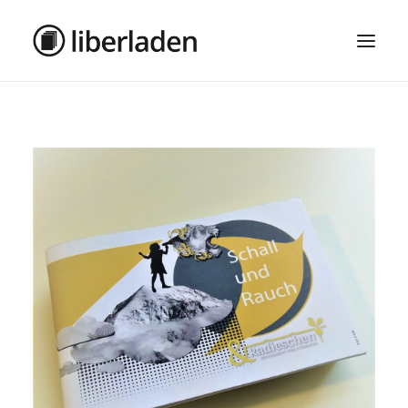
ÜBER UNS
AGB
DATENSCHUTZ
IMPRESSUM
MOSAIK – HAUPTSEITE
SEARCH
CART