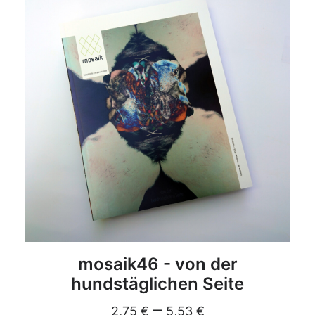
DETAILS
mosaik46 - von der
hundstäglichen Seite
–
2,75
€
5,53
€