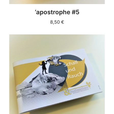
DETAILS
‘apostrophe #5
8,50
€