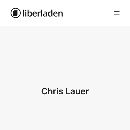
ÜBER UNS
AGB
DATENSCHUTZ
IMPRESSUM
MOSAIK – HAUPTSEITE
Chris Lauer
SEARCH
CART