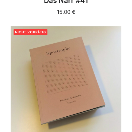
Das Narr #41
15,00
€
NICHT VORRÄTIG