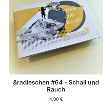
DETAILS
&radieschen #64 - Schall und
Rauch
4,00
€