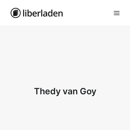
ÜBER UNS
AGB
DATENSCHUTZ
IMPRESSUM
MOSAIK – HAUPTSEITE
Thedy van Goy
SEARCH
CART