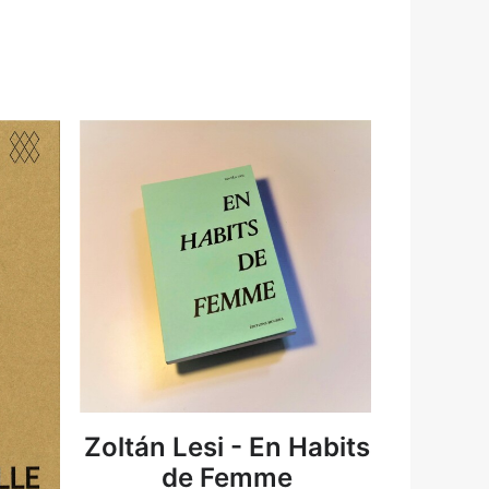
DETAILS
Zoltán Lesi - En Habits
de Femme