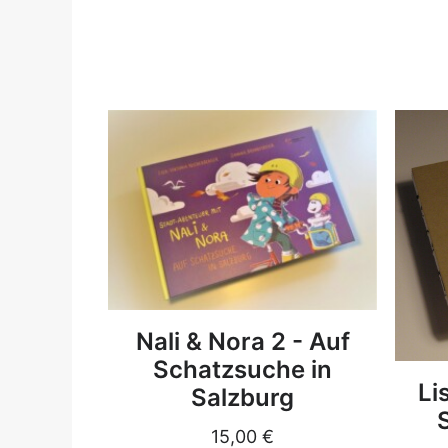
DETAILS
Nali & Nora 2 - Auf
Schatzsuche in
Li
Salzburg
15,00
€