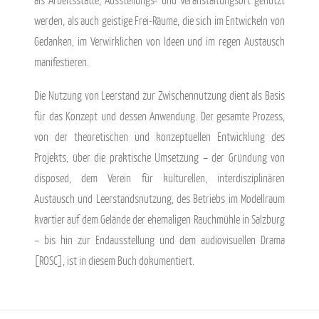
als Arbeitsstätte, Ausstellungs- und Veranstaltungsort genutzt
werden, als auch geistige Frei-Räume, die sich im Entwickeln von
Gedanken, im Verwirklichen von Ideen und im regen Austausch
manifestieren.
Die Nutzung von Leerstand zur Zwischennutzung dient als Basis
für das Konzept und dessen Anwendung. Der gesamte Prozess,
von der theoretischen und konzeptuellen Entwicklung des
Projekts, über die praktische Umsetzung – der Gründung von
disposed, dem Verein für kulturellen, interdisziplinären
Austausch und Leerstandsnutzung, des Betriebs im Modellraum
kvartier auf dem Gelände der ehemaligen Rauchmühle in Salzburg
– bis hin zur Endausstellung und dem audiovisuellen Drama
[ROSC], ist in diesem Buch dokumentiert.