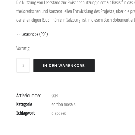
Die Nutzung von Leerstand zur Zwischennutzung dient als Basis für da
theJoretischen und konzeptuellen Entwicklung des Projekts, über die pr
der ehemaligen Rauchmühle in Salzburg, ist in diesem Buch dokumentiert
>>
Leseprobe (PDF)
Vorrätig
disposed
IN DEN WARENKORB
Menge
Artikelnummer
998
Kategorie
edition mosaik
Schlagwort
disposed