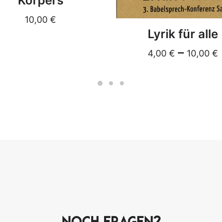
Körpers
10,00
€
DETAILS
Lyrik für alle
–
4,00
€
10,00
€
Noch Fragen?