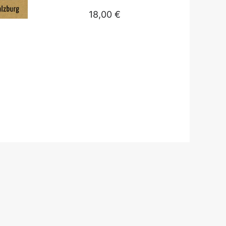
18,00
€
Luka Le