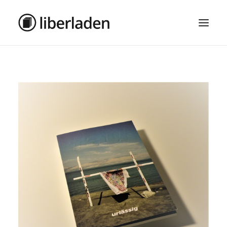
ÜBER UNS
AGB
DATENSCHUTZ
IMPRESSUM
MOSAIK – HAUPTSEITE
SEARCH
CART