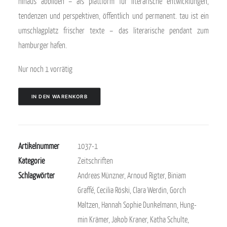
hinaus abbilden – als plattform für literarische entwicklungen,
tendenzen und perspektiven, öffentlich und permanent. tau ist ein
umschlagplatz frischer texte – das literarische pendant zum
hamburger hafen.
Nur noch 1 vorrätig
IN DEN WARENKORB
Artikelnummer
1037-1
Kategorie
Zeitschriften
Schlagwörter
Andreas Münzner
,
Arnoud Rigter
,
Biniam
Graffé
,
Cecilia Röski
,
Clara Werdin
,
Gorch
Maltzen
,
Hannah Sophie Dunkelmann
,
Hung-
min Krämer
,
Jakob Kraner
,
Katha Schulte
,