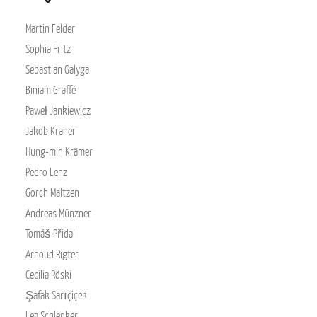
Martin Felder
Sophia Fritz
Sebastian Galyga
Biniam Graffé
Paweł Jankiewicz
Jakob Kraner
Hung-min Krämer
Pedro Lenz
Gorch Maltzen
Andreas Münzner
Tomáš Přidal
Arnoud Rigter
Cecilia Röski
Şafak Sarıçiçek
Lea Schlenker