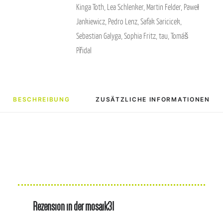
Kinga Toth
,
Lea Schlenker
,
Martin Felder
,
Paweł
Jankiewicz
,
Pedro Lenz
,
Safak Saricicek
,
Sebastian Galyga
,
Sophia Fritz
,
tau
,
Tomáš
Přidal
BESCHREIBUNG
ZUSÄTZLICHE INFORMATIONEN
Rezension in der mosaik31