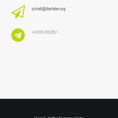
schreib@liberladen.org
+43 670 2053837