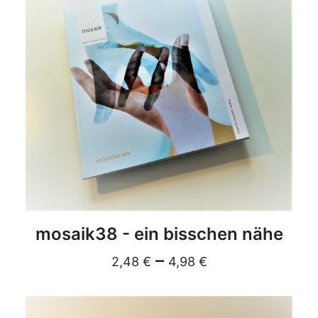
DETAILS
mosaik38 - ein bisschen nähe
–
2,48
€
4,98
€