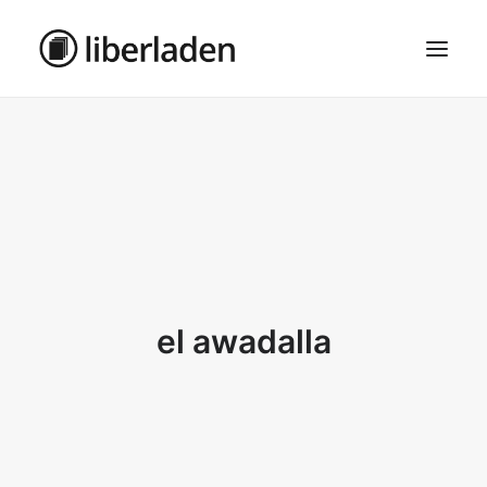
ÜBER UNS
AGB
DATENSCHUTZ
IMPRESSUM
MOSAIK – HAUPTSEITE
el awadalla
SEARCH
CART