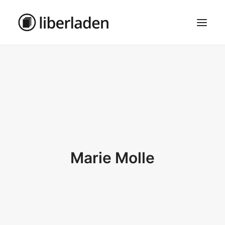
ÜBER UNS
AGB
DATENSCHUTZ
IMPRESSUM
MOSAIK – HAUPTSEITE
Marie Molle
SEARCH
CART