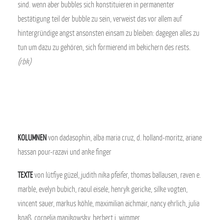
sind. wenn aber bubbles sich konstituieren in permanenter
bestätigung teil der bubble zu sein, verweist das vor allem auf
hintergründige angst ansonsten einsam zu bleiben: dagegen alles zu
tun um dazu zu gehören, sich formierend im bekichern des rests.
(rbk)
KOLUMNEN
von dadasophin, alba maria cruz, d. holland-moritz, ariane
hassan pour-razavi und anke finger
TEXTE
von lütfiye güzel, judith nika pfeifer, thomas ballausen, raven e.
marble, evelyn bubich, raoul eisele, henryk gericke, silke vogten,
vincent sauer, markus köhle, maximilian aichmair, nancy ehrlich, julia
knaß, cornelia manikowsky, herbert j. wimmer