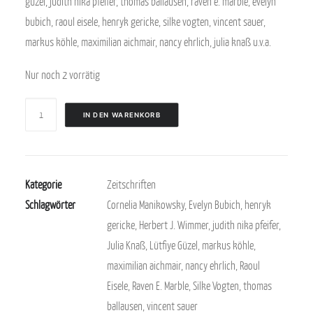
güzel, judith nika pfeifer, thomas ballausen, raven e. marble, evelyn
bubich, raoul eisele, henryk gericke, silke vogten, vincent sauer,
markus köhle, maximilian aichmair, nancy ehrlich, julia knaß u.v.a.
Nur noch 2 vorrätig
perspektive
IN DEN WARENKORB
120
Menge
Kategorie
Zeitschriften
Schlagwörter
Cornelia Manikowsky
,
Evelyn Bubich
,
henryk
gericke
,
Herbert J. Wimmer
,
judith nika pfeifer
,
Julia Knaß
,
Lütfiye Güzel
,
markus köhle
,
maximilian aichmair
,
nancy ehrlich
,
Raoul
Eisele
,
Raven E. Marble
,
Silke Vogten
,
thomas
ballausen
,
vincent sauer