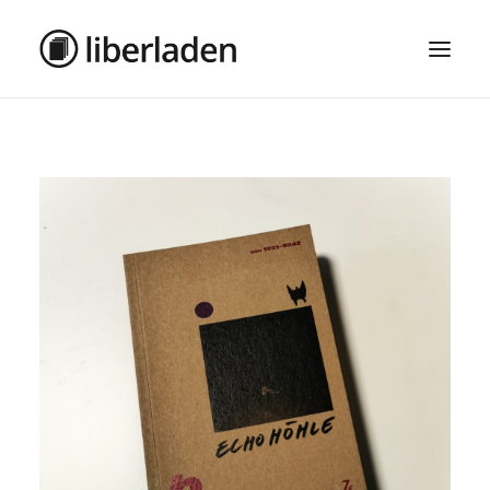
ÜBER UNS
AGB
DATENSCHUTZ
IMPRESSUM
MOSAIK – HAUPTSEITE
SEARCH
CART