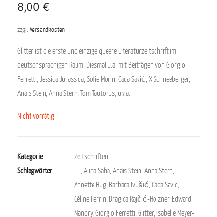
8,00
€
zzgl.
Versandkosten
Glitter ist die erste und einzige queere Literaturzeitschrift im
deutschsprachigen Raum. Diesmal u.a. mit Beiträgen von Giorgio
Ferretti, Jessica Jurassica, Sofie Morin, Caca Savić, X Schneeberger,
Anaïs Stein, Anna Stern, Tom Tautorus, u.v.a.
Nicht vorrätig
Kategorie
Zeitschriften
Schlagwörter
––
,
Alina Saha
,
Anaïs Stein
,
Anna Stern
,
Annette Hug
,
Barbara Ivušić
,
Caca Savic
,
Céline Perrin
,
Dragica Rajčić-Holzner
,
Edward
Mandry
,
Giorgio Ferretti
,
Glitter
,
Isabelle Meyer-