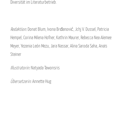
Diversität im Literaturbetrieb.
Redaktion:
Donat Blum, Ivona Brđanović, Jchj V. Dussel, Patricia
Hempel, Corina Milena Hofner, Kathrin Maurer, Rebecca Nea Alemee
Meyer, Yezenia León Mezu, Jara Nassar, Alina Saroda Saha, Anaïs
Steiner
Illustratorin:
Natyada Tawonsris
Übersetzerin:
Annette Hug