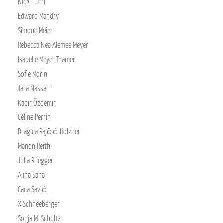
Nick Lüthi
Edward Mandry
Simone Meier
Rebecca Nea Alemee Meyer
Isabelle Meyer-Thamer
Sofie Morin
Jara Nassar
Kadir Özdemir
Céline Perrin
Dragica Rajčić-Holzner
Manon Reith
Julia Rüegger
Alina Saha
Caca Savić
X Schneeberger
Sonja M. Schultz