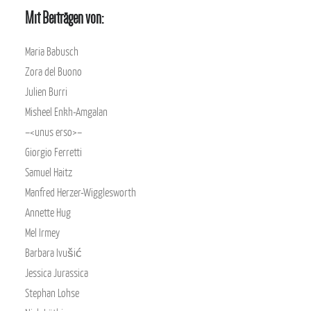
Mit Beiträgen von:
Maria Babusch
Zora del Buono
Julien Burri
Misheel Enkh-Amgalan
–<unus erso>–
Giorgio Ferretti
Samuel Haitz
Manfred Herzer-Wigglesworth
Annette Hug
Mel Irmey
Barbara Ivušić
Jessica Jurassica
Stephan Lohse