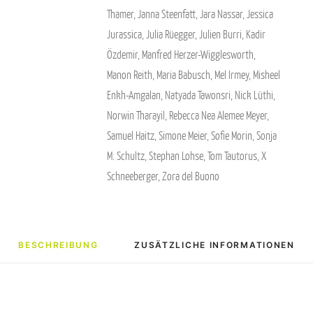
Thamer
,
Janna Steenfatt
,
Jara Nassar
,
Jessica
Jurassica
,
Julia Rüegger
,
Julien Burri
,
Kadir
Özdemir
,
Manfred Herzer-Wigglesworth
,
Manon Reith
,
Maria Babusch
,
Mel Irmey
,
Misheel
Enkh-Amgalan
,
Natyada Tawonsri
,
Nick Lüthi
,
Norwin Tharayil
,
Rebecca Nea Alemee Meyer
,
Samuel Haitz
,
Simone Meier
,
Sofie Morin
,
Sonja
M. Schultz
,
Stephan Lohse
,
Tom Tautorus
,
X
Schneeberger
,
Zora del Buono
BESCHREIBUNG
ZUSÄTZLICHE INFORMATIONEN