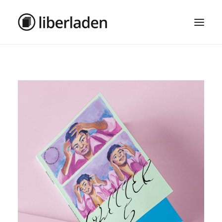
ÜBER UNS
AGB
DATENSCHUTZ
IMPRESSUM
MOSAIK – HAUPTSEITE
SEARCH
CART