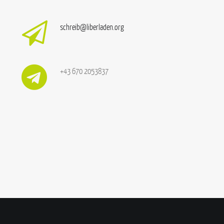
schreib@liberladen.org
+43 670 2053837