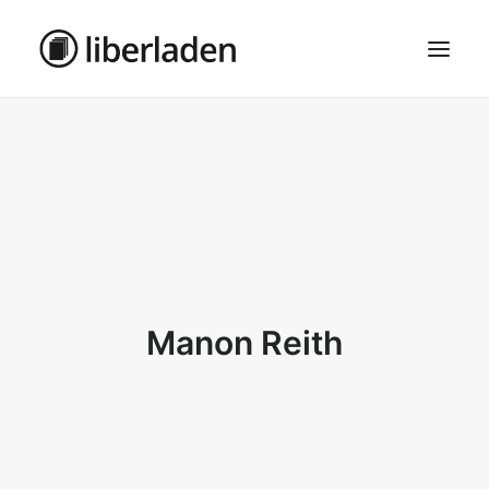
ÜBER UNS
AGB
DATENSCHUTZ
IMPRESSUM
MOSAIK – HAUPTSEITE
Manon Reith
SEARCH
CART