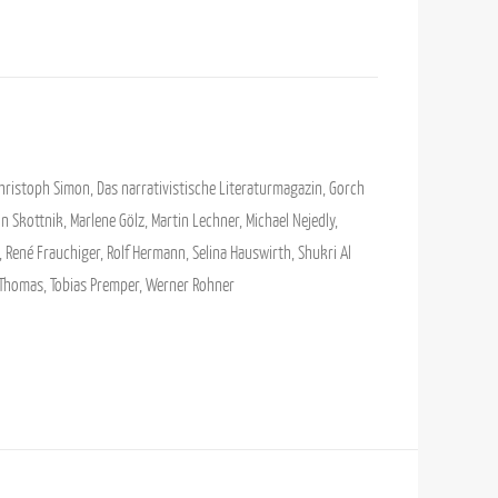
hristoph Simon
,
Das narrativistische Literaturmagazin
,
Gorch
n Skottnik
,
Marlene Gölz
,
Martin Lechner
,
Michael Nejedly
,
,
René Frauchiger
,
Rolf Hermann
,
Selina Hauswirth
,
Shukri Al
 Thomas
,
Tobias Premper
,
Werner Rohner