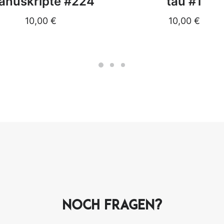
anuskripte #224
tau #1
10,00
€
10,00
€
Noch Fragen?