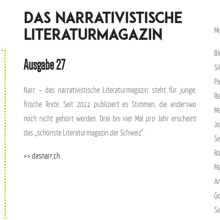
Das narrativistische
Mi
Literaturmagazin
B
Ausgabe 27
Si
Pa
Narr – das narrativistische Literaturmagazin steht für junge,
Re
frische Texte. Seit 2011 publiziert es Stimmen, die anderswo
Ma
noch nicht gehört werden. Drei bis vier Mal pro Jahr erscheint
Jo
das „schönste Literaturmagazin der Schweiz“.
Se
Ro
>> dasnarr.ch
Ma
A
Go
Si