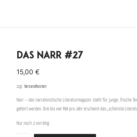
Das Narr #27
15,00
€
zzgl.
Versandkosten
Narr – das narrativistische Literaturmagazin steht für junge, frische T
gehört werden. Drei bis vier Mal pro Jahr erscheint das „schönste Litera
Nur noch 2 vorrätig