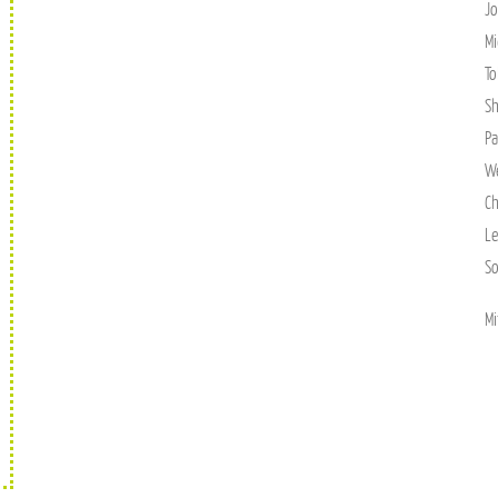
Jo
Mi
To
Sh
Pa
W
Ch
Le
S
Mi