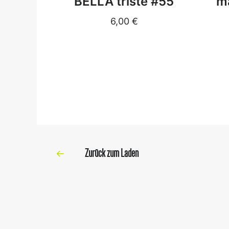
BELLA triste #55
m
6,00
€
Zurück zum Laden