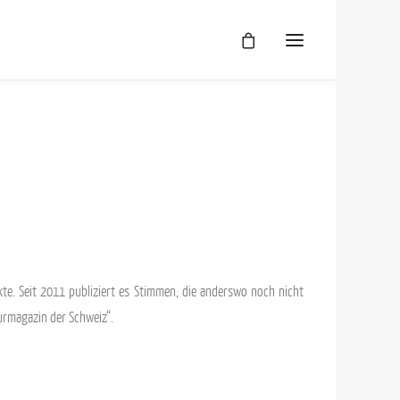
Üb
AG
Da
Im
mo
exte. Seit 2011 publiziert es Stimmen, die anderswo noch nicht
turmagazin der Schweiz“.