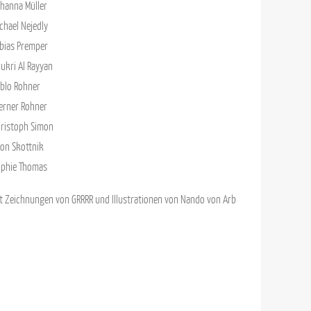
hanna Müller
chael Nejedly
bias Premper
ukri Al Rayyan
blo Rohner
erner Rohner
ristoph Simon
on Skottnik
ophie Thomas
t Zeichnungen von GRRRR und Illustrationen von Nando von Arb