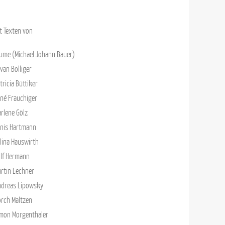
t Texten von
lume
(
Michael Johann Bauer
)
lvan Bolliger
tricia Büttiker
né Frauchiger
rlene Gölz
nis Hartmann
lina Hauswirth
lf Hermann
rtin Lechner
ndreas Lipowsky
rch Maltzen
mon Morgenthaler