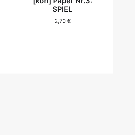
[kon] Paper Nr.3:
pers
SPIEL
2,70
€