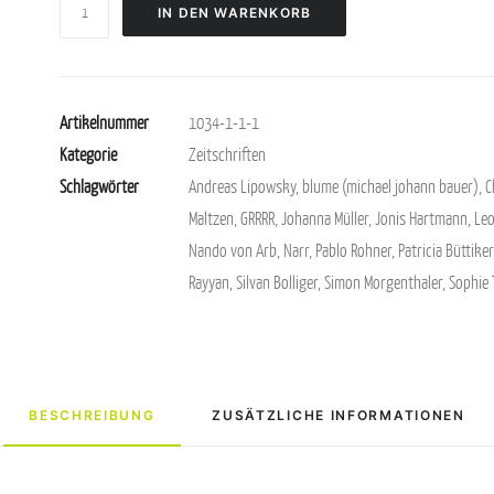
Das
IN DEN WARENKORB
Narr
#27
Menge
Artikelnummer
1034-1-1-1
Kategorie
Zeitschriften
Schlagwörter
Andreas Lipowsky
,
blume (michael johann bauer)
,
C
Maltzen
,
GRRRR
,
Johanna Müller
,
Jonis Hartmann
,
Leo
Nando von Arb
,
Narr
,
Pablo Rohner
,
Patricia Büttiker
Rayyan
,
Silvan Bolliger
,
Simon Morgenthaler
,
Sophie
BESCHREIBUNG
ZUSÄTZLICHE INFORMATIONEN