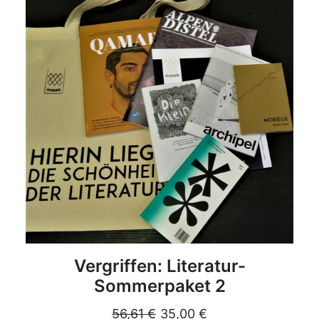
DETAILS
Vergriffen: Literatur-
Sommerpaket 2
56,61
€
35,00
€