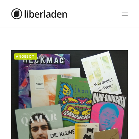
ÜBER UNS
AGB
ANGEBOT!
DATENSCHUTZ
IMPRESSUM
MOSAIK – HAUPTSEITE
SEARCH
CART