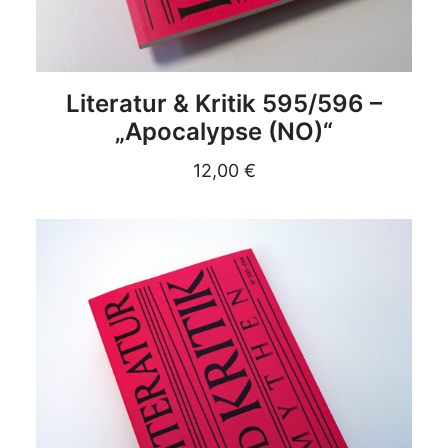
DETAILS
Literatur & Kritik 595/596 –
„Apocalypse (NO)“
12,00
€