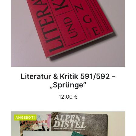
DETAILS
Literatur & Kritik 591/592 –
„Sprünge“
12,00
€
ANGEBOT!