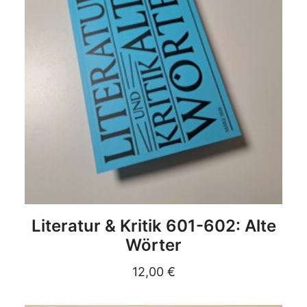
DETAILS
Literatur & Kritik 601-602: Alte
Wörter
12,00
€