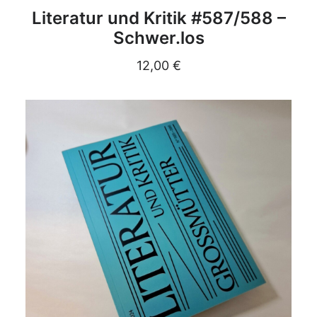
DETAILS
Literatur und Kritik #587/588 –
Schwer.los
12,00
€