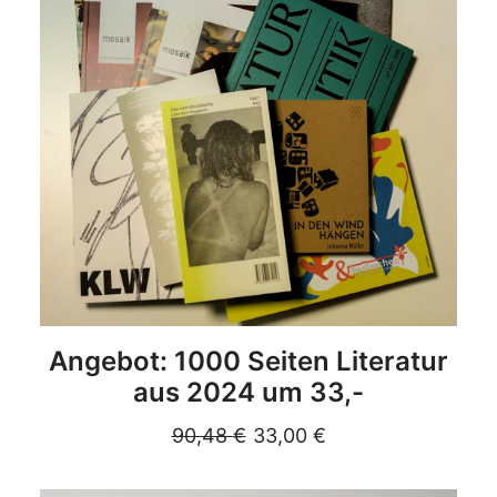
DETAILS
Angebot: 1000 Seiten Literatur
aus 2024 um 33,-
90,48
€
33,00
€