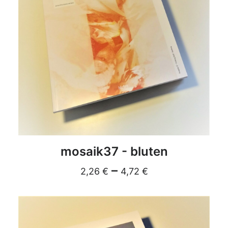
DETAILS
mosaik37 - bluten
–
2,26
€
4,72
€