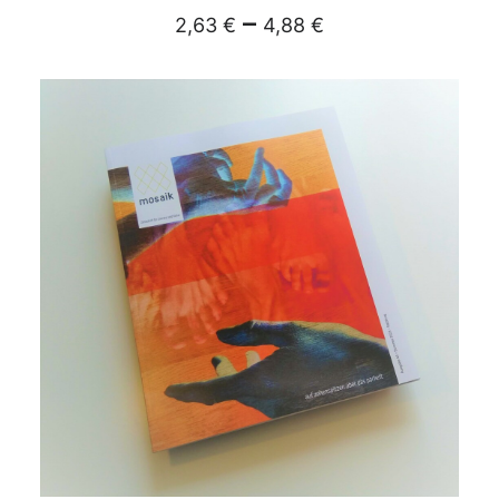
–
2,63
€
4,88
€