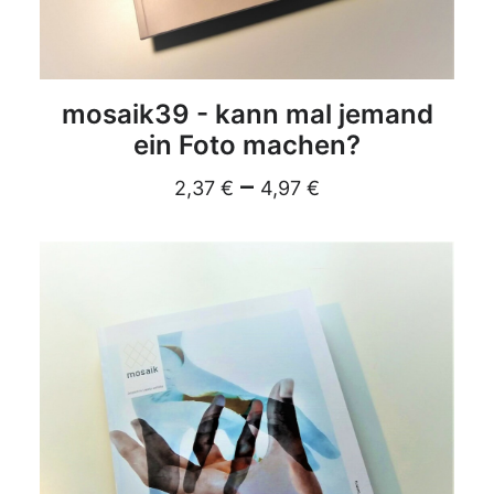
DETAILS
mosaik39 - kann mal jemand
ein Foto machen?
–
2,37
€
4,97
€