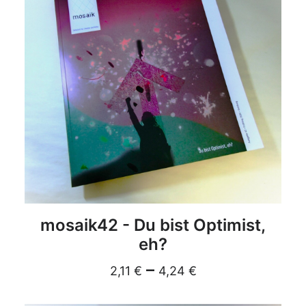
DETAILS
mosaik42 - Du bist Optimist,
eh?
–
2,11
€
4,24
€