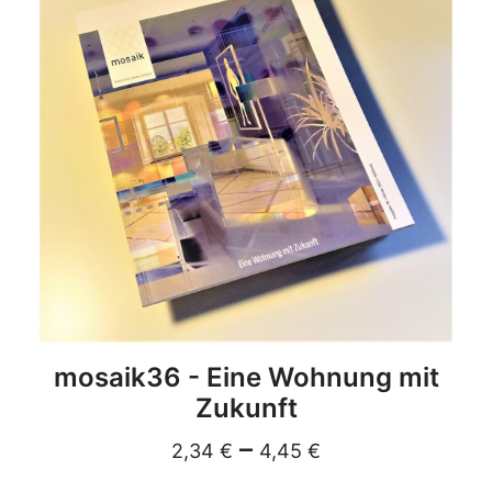
DETAILS
mosaik36 - Eine Wohnung mit
Zukunft
–
2,34
€
4,45
€