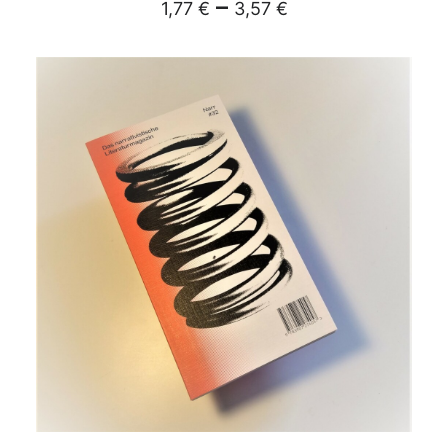
–
1,77
€
3,57
€