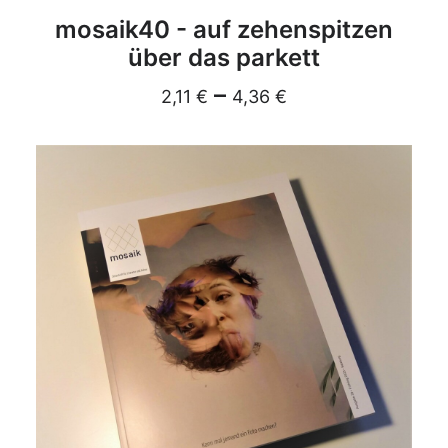
DETAILS
mosaik40 - auf zehenspitzen
über das parkett
–
2,11
€
4,36
€