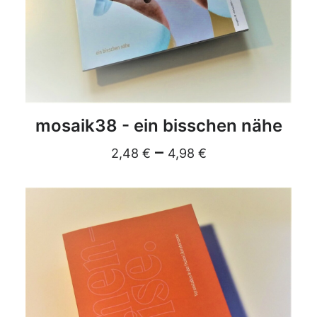
DETAILS
mosaik38 - ein bisschen nähe
–
2,48
€
4,98
€