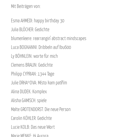
Mit Beiträgen von:
Esma AHMEDI: happy birthday 30
Julia BLÖCHER: Gedichte
blumenleere: rearrangin’ abstract mindscapes
Luca BOGNANNI: Dribbeln auf Ibu600
Ly BÖHNLEIN: worte für mich
Clemens BRAUN: Gedichte
Philipp CYPRIAN: 1344 Tage
Julie DRHA*OVA: Místo kam patřím
Alina DUDEK: Komplex
Alisha GAMISCH: spiele
Malte GROTENDORST: Die neue Person
Carolin KÖHLER: Gedichte
Lucie KOLB: Das neue Wort
Marie MENKE: Hi Aurora