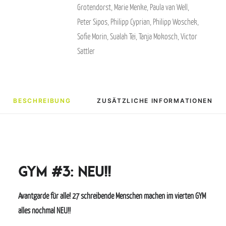
Grotendorst
,
Marie Menke
,
Paula van Well
,
Peter Sipos
,
Philipp Cyprian
,
Philipp Woschek
,
Sofie Morin
,
Sualah Tei
,
Tanja Mokosch
,
Victor
Sattler
BESCHREIBUNG
ZUSÄTZLICHE INFORMATIONEN
GYM #3: NEU!!
Avantgarde für alle! 27 schreibende Menschen machen im vierten GYM
alles nochmal NEU!!