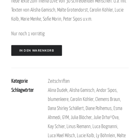
neue Texte zum Thema LOVE von 30 schreibenden Menschen. U.a. mit
Texten von Alisha Gamisch, Malte Grotendorst, Carolin Köhler, Lucie
Kolb, Marie Menke, Sofie Morin, Peter Sipos u.v.m.
Nur noch 1 vorrätig
IN DEN WARENKORB
Kategorie
Zeitschriften
Schlagwörter
Alina Dudek
,
Alisha Gamisch
,
Andor Sipos
,
blumenleere
,
Carolin Köhler
,
Clemens Braun
,
Dana Shirley Schällert
,
Diane Polhemus
,
Esma
Ahmedi
,
GYM
,
Julia Blöcher
,
Julie Drha*Ova
,
Kay Schier
,
Linus Riemann
,
Luca Bognanni
,
Luca Mael Milsch
,
Lucie Kolb
,
Ly Böhnlein
,
Malte