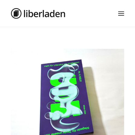
ÜBER UNS
AGB
DATENSCHUTZ
IMPRESSUM
MOSAIK – HAUPTSEITE
SEARCH
CART