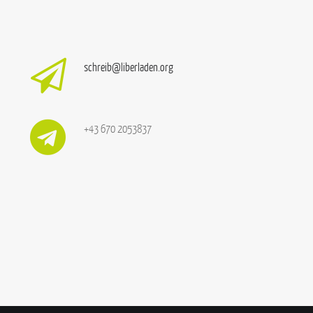
schreib@liberladen.org
+43 670 2053837