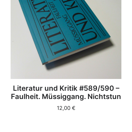
DETAILS
Literatur und Kritik #589/590 –
Faulheit. Müssiggang. Nichtstun
12,00
€