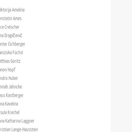
ktorija Amelina
onstatin Ames
ice Creischer
na Dragičević
nter Eichberger
anziska Füchsl
tthias Göritz
anon Hopf
andro Huber
annah Jahncke
aus Kastberger
na Kavelina
sula Krechel
na Katharina Laggner
ristian Lange-Hausstein