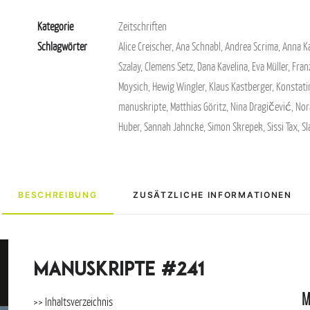
Kategorie
Zeitschriften
Schlagwörter
Alice Creischer
,
Ana Schnabl
,
Andrea Scrima
,
Anna K
Szalay
,
Clemens Setz
,
Dana Kavelina
,
Eva Müller
,
Fran
Moysich
,
Hewig Wingler
,
Klaus Kastberger
,
Konstati
manuskripte
,
Matthias Göritz
,
Nina Dragičević
,
Nor
Huber
,
Sannah Jahncke
,
Simon Skrepek
,
Sissi Tax
,
Sl
BESCHREIBUNG
ZUSÄTZLICHE INFORMATIONEN
manuskripte #241
M
>> Inhaltsverzeichnis