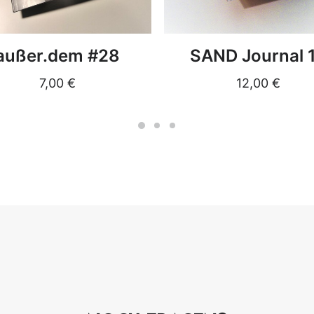
DETAILS
DETAILS
außer.dem #28
SAND Journal 
7,00
€
12,00
€