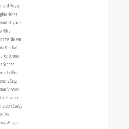
rhard Melzer
gina Menke
lmut Moysich
a Müller
adame Nielsen
ata Roschal
drea Scrima
a Schnabl
ke Scheffler
emens Setz
imon Skrepek
ter Strasser
ristoph Szalay
ssi Tax
wig Wingler