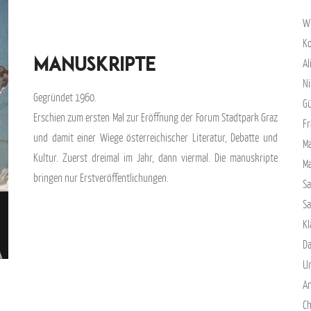
Wi
–
K
manuskripte
Al
Ni
Gegründet 1960.
Gü
Erschien zum ersten Mal zur Eröffnung der Forum Stadtpark Graz
Fr
und damit einer Wiege österreichischer Literatur, Debatte und
Ma
Kultur. Zuerst dreimal im Jahr, dann viermal. Die manuskripte
M
bringen nur Erstveröffentlichungen.
S
S
Kl
Da
Ur
An
Ch