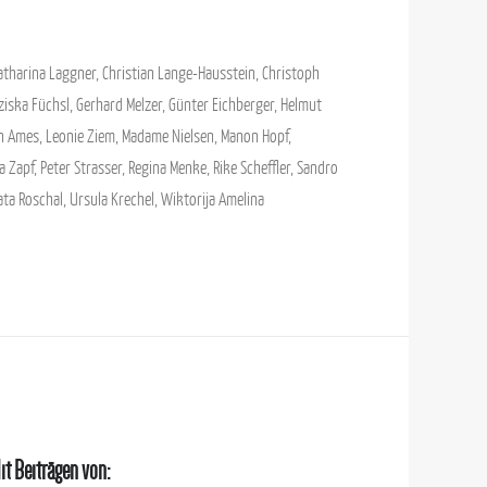
atharina Laggner
,
Christian Lange-Hausstein
,
Christoph
ziska Füchsl
,
Gerhard Melzer
,
Günter Eichberger
,
Helmut
n Ames
,
Leonie Ziem
,
Madame Nielsen
,
Manon Hopf
,
a Zapf
,
Peter Strasser
,
Regina Menke
,
Rike Scheffler
,
Sandro
ata Roschal
,
Ursula Krechel
,
Wiktorija Amelina
it Beiträgen von: