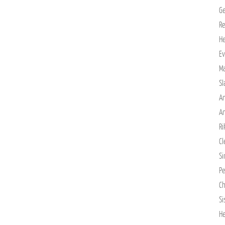
Ge
Re
He
Ev
M
Sl
An
An
Ri
Cl
S
Pe
Ch
Si
He