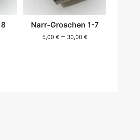
DETAILS
18
Narr-Groschen 1-7
archipe
–
5,00
€
30,00
€