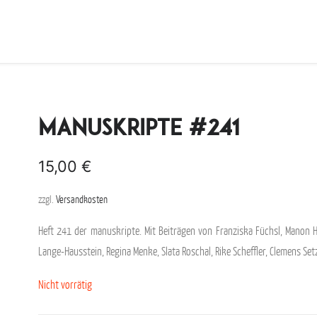
manuskripte #241
15,00
€
zzgl.
Versandkosten
Heft 241 der manuskripte. Mit Beiträgen von Franziska Füchsl, Manon Ho
Lange-Hausstein, Regina Menke, Slata Roschal, Rike Scheffler, Clemens Setz
Nicht vorrätig