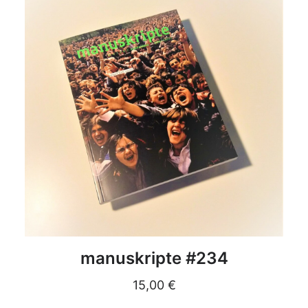
DETAILS
manuskripte #234
15,00
€