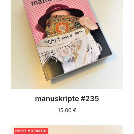
DETAILS
manuskripte #235
15,00
€
NICHT VORRÄTIG