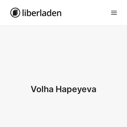
ÜBER UNS
AGB
DATENSCHUTZ
IMPRESSUM
MOSAIK – HAUPTSEITE
Volha Hapeyeva
SEARCH
CART