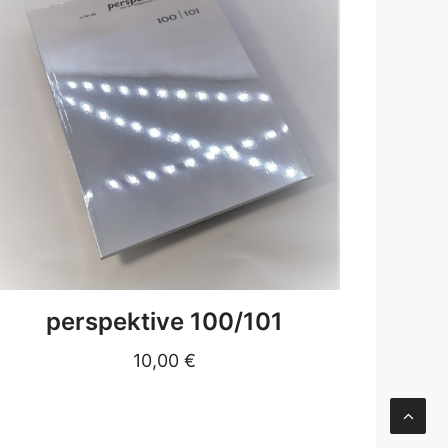
DETAILS
perspektive 100/101
10,00
€
(c) 
und 