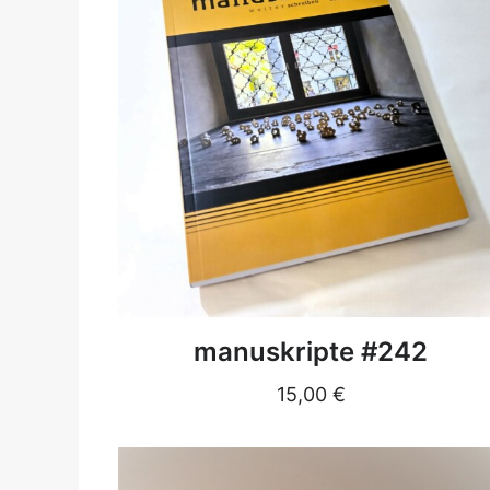
DETAILS
manuskripte #242
15,00
€