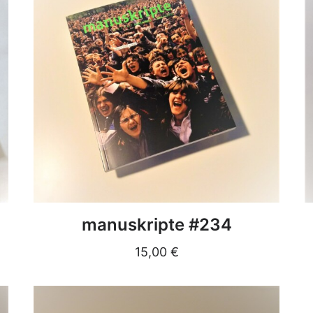
DETAILS
manuskripte #234
15,00
€