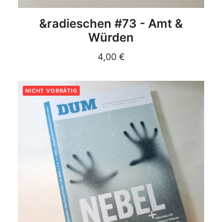
DETAILS
&radieschen #73 - Amt &
Würden
4,00
€
NICHT VORRÄTIG