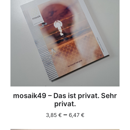
DETAILS
mosaik49 – Das ist privat. Sehr
privat.
–
3,85
€
6,47
€