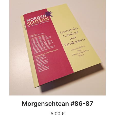
DETAILS
Morgenschtean #86-87
5,00
€