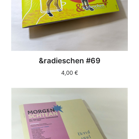
DETAILS
&radieschen #69
4,00
€