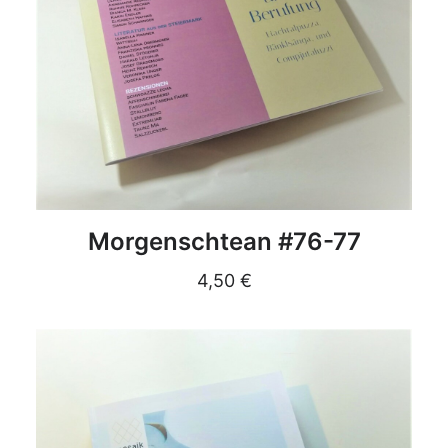
DETAILS
Morgenschtean #76-77
4,50
€