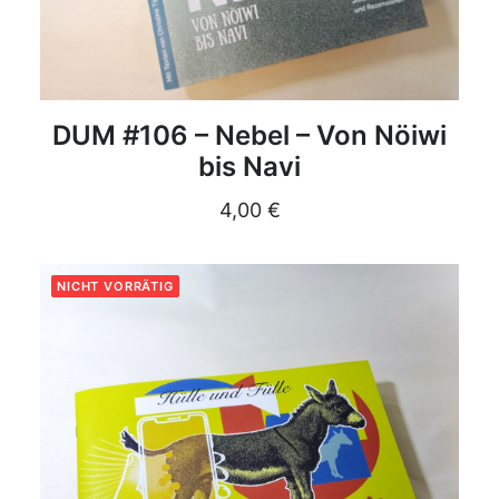
DETAILS
DUM #106 – Nebel – Von Nöiwi
bis Navi
4,00
€
NICHT VORRÄTIG