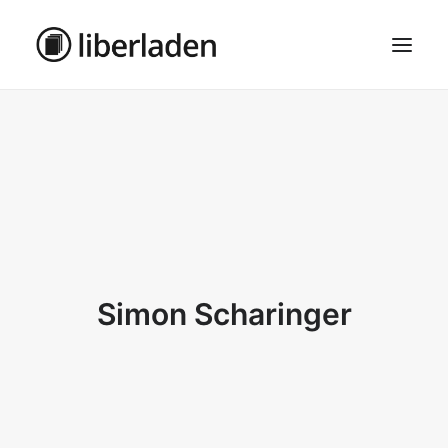
ÜBER UNS
AGB
DATENSCHUTZ
IMPRESSUM
MOSAIK – HAUPTSEITE
Simon Scharinger
SEARCH
CART