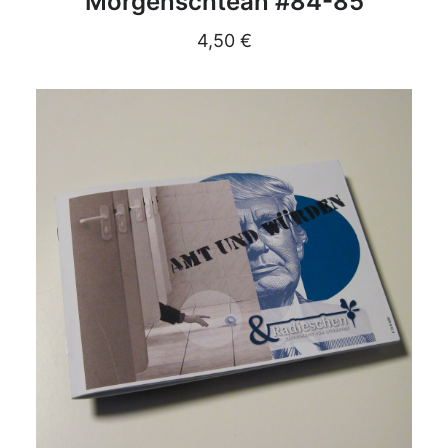
Morgenschtean #84-85
4,50
€