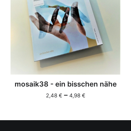
DETAILS
mosaik38 - ein bisschen nähe
–
2,48
€
4,98
€