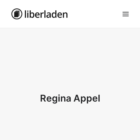
ÜBER UNS
AGB
DATENSCHUTZ
IMPRESSUM
MOSAIK – HAUPTSEITE
Regina Appel
SEARCH
CART