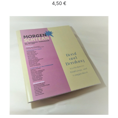
4,50
€