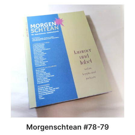
DETAILS
Morgenschtean #78-79