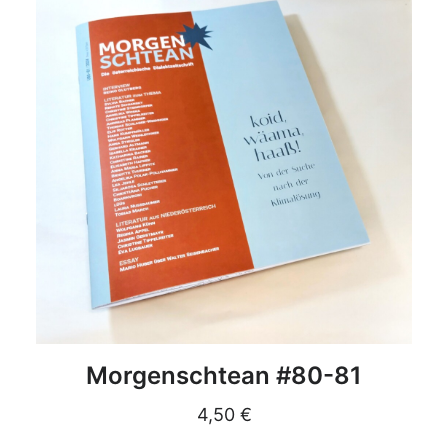
DETAILS
Morgenschtean #80-81
4,50
€