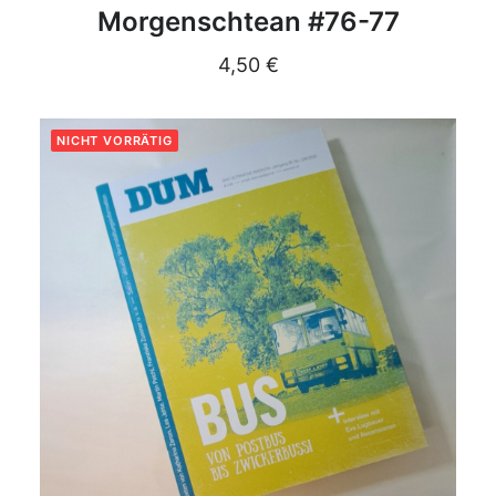
DETAILS
Morgenschtean #76-77
4,50
€
NICHT VORRÄTIG