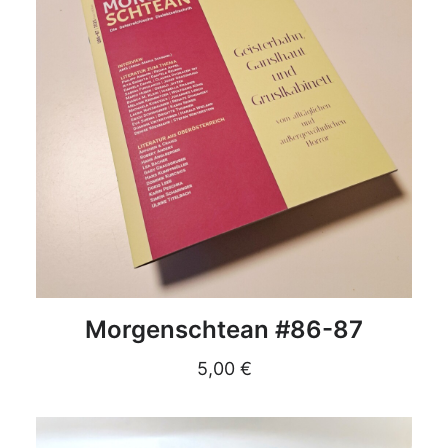
DETAILS
Morgenschtean #86-87
5,00
€