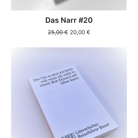
DETAILS
Das Narr #20
25,00
€
20,00
€