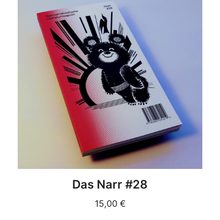
DETAILS
Das Narr #28
15,00
€