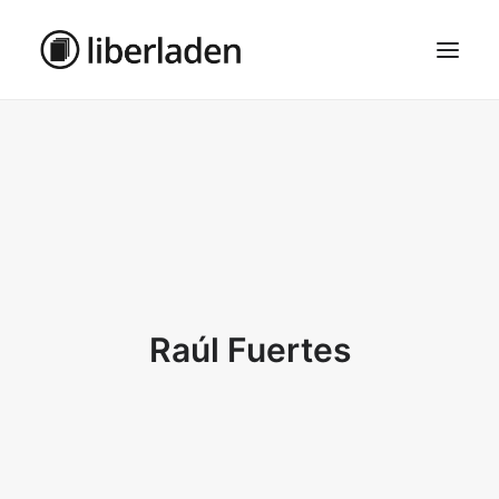
ÜBER UNS
AGB
DATENSCHUTZ
IMPRESSUM
MOSAIK – HAUPTSEITE
Raúl Fuertes
SEARCH
CART