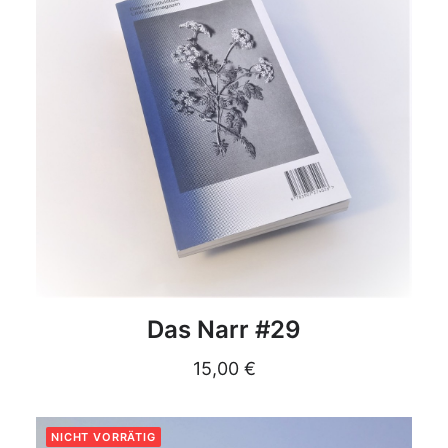
DETAILS
Das Narr #29
15,00
€
NICHT VORRÄTIG