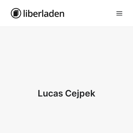
ÜBER UNS
AGB
DATENSCHUTZ
IMPRESSUM
MOSAIK – HAUPTSEITE
Lucas Cejpek
SEARCH
CART