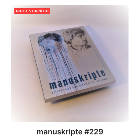
NICHT VORRÄTIG
DETAILS
manuskripte #229