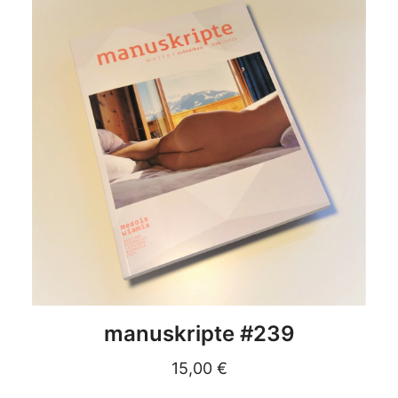
DETAILS
manuskripte #239
15,00
€