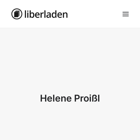
ÜBER UNS
AGB
DATENSCHUTZ
IMPRESSUM
MOSAIK – HAUPTSEITE
Helene Proißl
SEARCH
CART