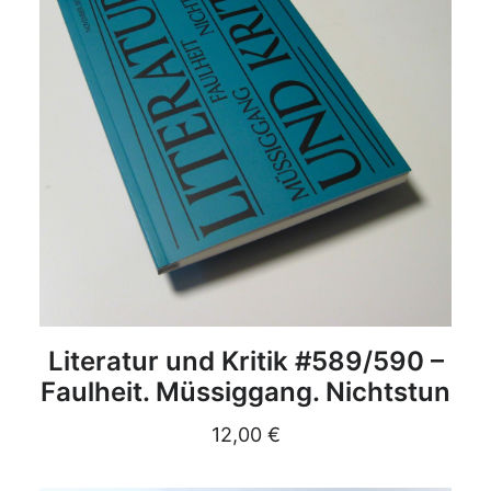
DETAILS
Literatur und Kritik #589/590 –
Faulheit. Müssiggang. Nichtstun
12,00
€