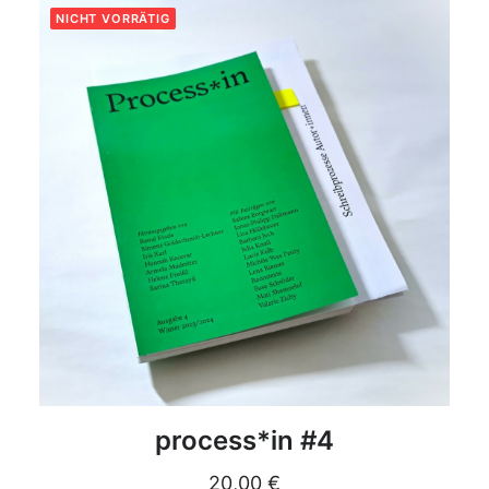
NICHT VORRÄTIG
DETAILS
process*in #4
20,00
€