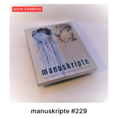
NICHT VORRÄTIG
DETAILS
manuskripte #229