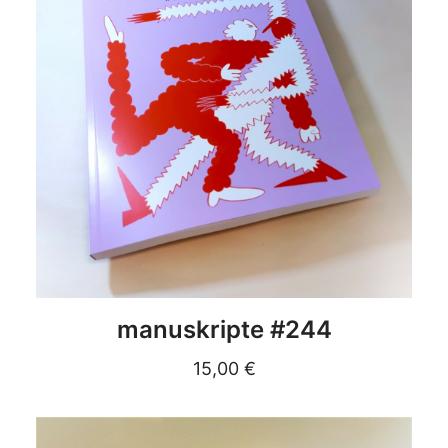
DETAILS
manuskripte #244
15,00
€