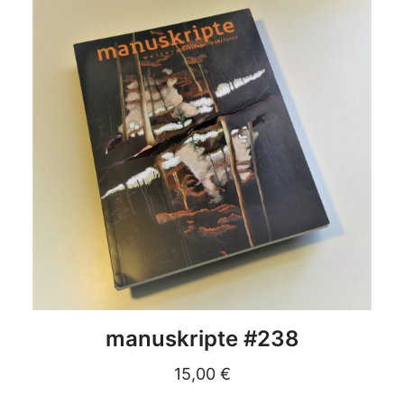
DETAILS
manuskripte #238
15,00
€