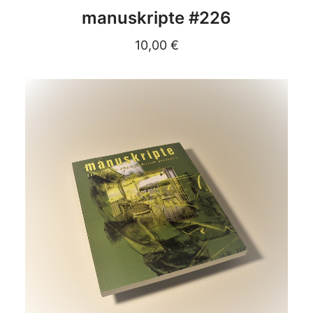
DETAILS
manuskripte #226
10,00
€