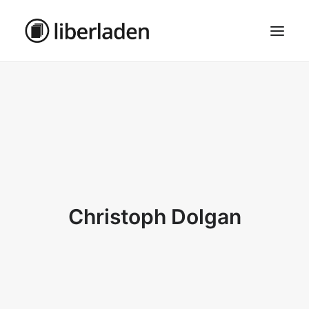
ÜBER UNS
AGB
DATENSCHUTZ
IMPRESSUM
MOSAIK – HAUPTSEITE
Christoph Dolgan
SEARCH
CART