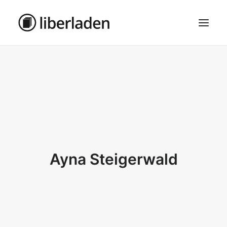
ÜBER UNS
AGB
DATENSCHUTZ
IMPRESSUM
MOSAIK – HAUPTSEITE
Ayna Steigerwald
SEARCH
CART