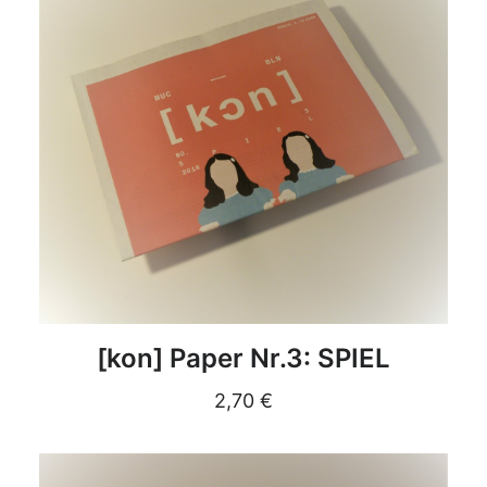
DETAILS
[kon] Paper Nr.3: SPIEL
2,70
€