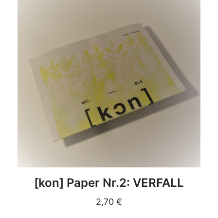
DETAILS
[kon] Paper Nr.2: VERFALL
2,70
€