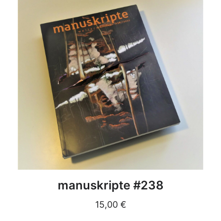
DETAILS
manuskripte #238
15,00
€