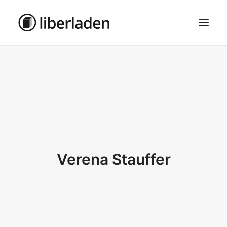
ÜBER UNS
AGB
DATENSCHUTZ
IMPRESSUM
MOSAIK – HAUPTSEITE
Verena Stauffer
SEARCH
CART