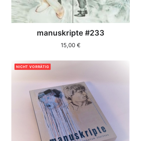
DETAILS
manuskripte #233
15,00
€
NICHT VORRÄTIG