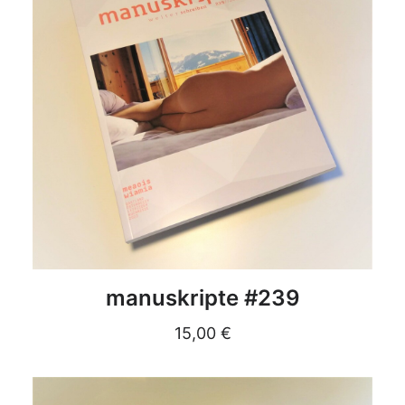
DETAILS
manuskripte #239
15,00
€