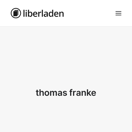
ÜBER UNS
AGB
DATENSCHUTZ
IMPRESSUM
MOSAIK – HAUPTSEITE
thomas franke
SEARCH
CART