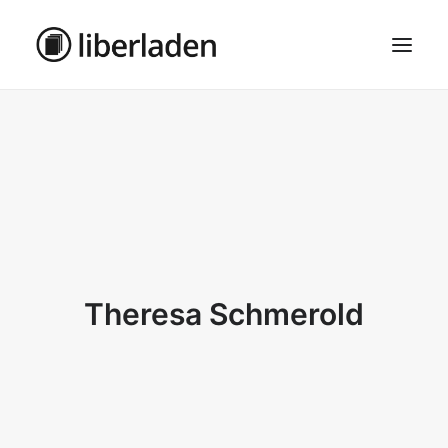
ÜBER UNS
AGB
DATENSCHUTZ
IMPRESSUM
MOSAIK – HAUPTSEITE
Theresa Schmerold
SEARCH
CART