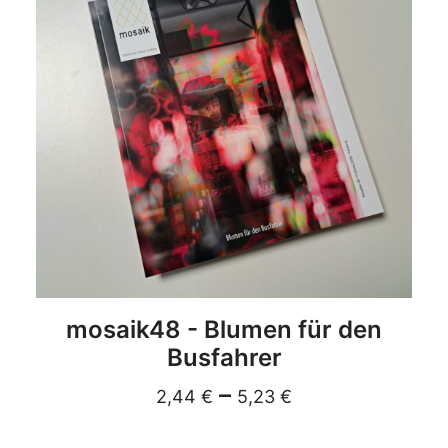
DETAILS
mosaik48 - Blumen für den
Busfahrer
–
2,44
€
5,23
€