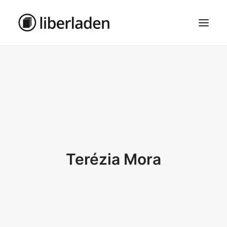
ÜBER UNS
AGB
DATENSCHUTZ
IMPRESSUM
MOSAIK – HAUPTSEITE
Terézia Mora
SEARCH
CART