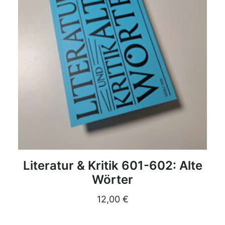
DETAILS
Literatur & Kritik 601-602: Alte
Wörter
12,00
€