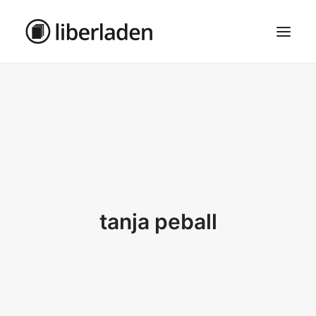
ÜBER UNS
AGB
DATENSCHUTZ
IMPRESSUM
MOSAIK – HAUPTSEITE
tanja peball
SEARCH
CART