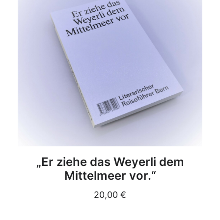
DETAILS
„Er ziehe das Weyerli dem
Mittelmeer vor.“
20,00
€