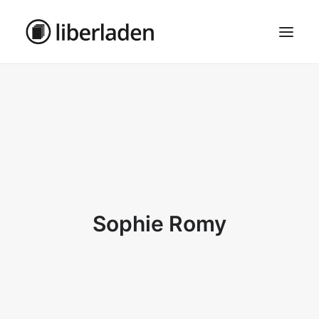
ÜBER UNS
AGB
DATENSCHUTZ
IMPRESSUM
MOSAIK – HAUPTSEITE
Sophie Romy
SEARCH
CART