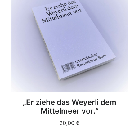
DETAILS
„Er ziehe das Weyerli dem
Mittelmeer vor.“
20,00
€