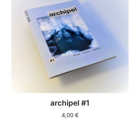
DETAILS
archipel #1
4,00
€