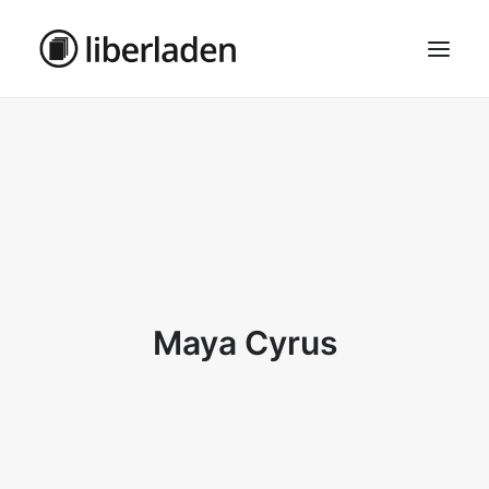
ÜBER UNS
AGB
DATENSCHUTZ
IMPRESSUM
MOSAIK – HAUPTSEITE
Maya Cyrus
SEARCH
CART