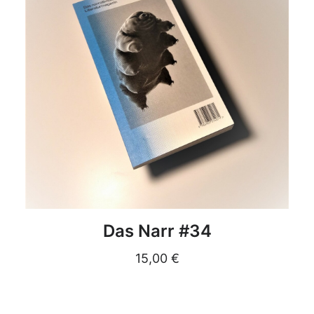
DETAILS
Das Narr #34
15,00
€