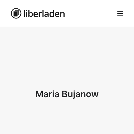
ÜBER UNS
AGB
DATENSCHUTZ
IMPRESSUM
MOSAIK – HAUPTSEITE
Maria Bujanow
SEARCH
CART