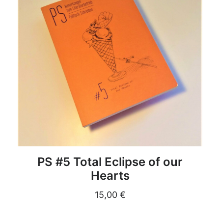
DETAILS
PS #5 Total Eclipse of our
Hearts
15,00
€