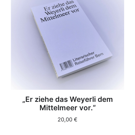
DETAILS
„Er ziehe das Weyerli dem
Mittelmeer vor.“
20,00
€