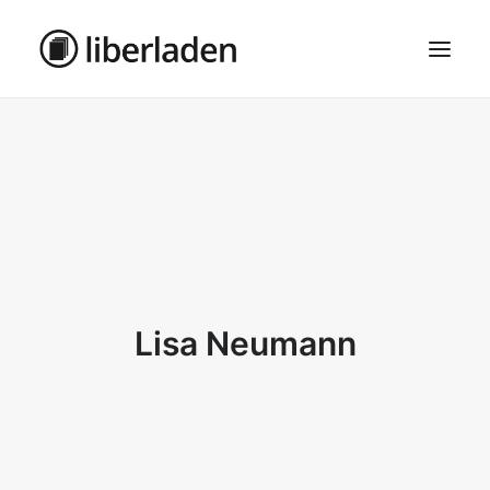
ÜBER UNS
AGB
DATENSCHUTZ
IMPRESSUM
MOSAIK – HAUPTSEITE
Lisa Neumann
SEARCH
CART