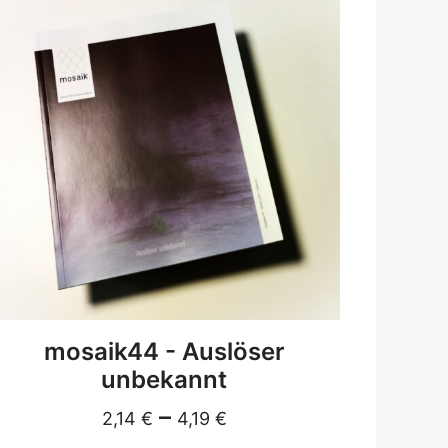
DETAILS
mosaik44 - Auslöser
unbekannt
–
2,14
€
4,19
€
(c) 