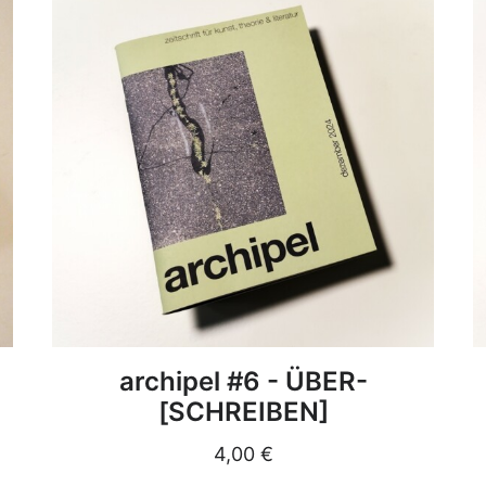
DETAILS
archipel #6 - ÜBER-
[SCHREIBEN]
4,00
€