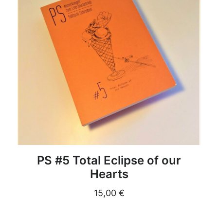
DETAILS
PS #5 Total Eclipse of our
Hearts
15,00
€