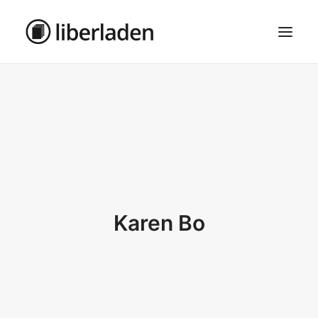
ÜBER UNS
AGB
DATENSCHUTZ
IMPRESSUM
MOSAIK – HAUPTSEITE
Karen Bo
SEARCH
CART