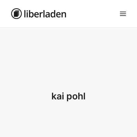
ÜBER UNS
AGB
DATENSCHUTZ
IMPRESSUM
MOSAIK – HAUPTSEITE
kai pohl
SEARCH
CART