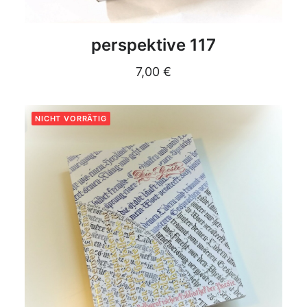
DETAILS
perspektive 117
7,00
€
NICHT VORRÄTIG