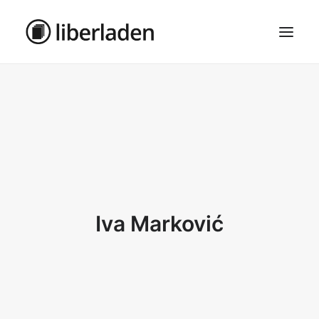
ÜBER UNS
AGB
DATENSCHUTZ
IMPRESSUM
MOSAIK – HAUPTSEITE
Iva Marković
SEARCH
CART