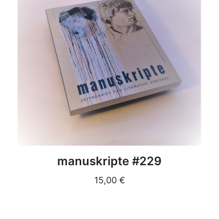
DETAILS
manuskripte #229
15,00
€