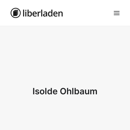
ÜBER UNS
AGB
DATENSCHUTZ
IMPRESSUM
MOSAIK – HAUPTSEITE
Isolde Ohlbaum
SEARCH
CART