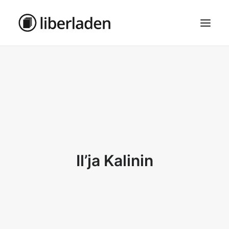
ÜBER UNS
AGB
DATENSCHUTZ
IMPRESSUM
MOSAIK – HAUPTSEITE
Il’ja Kalinin
SEARCH
CART