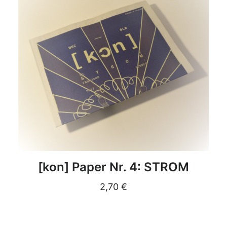
DETAILS
[kon] Paper Nr. 4: STROM
2,70
€