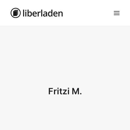
ÜBER UNS
AGB
DATENSCHUTZ
IMPRESSUM
MOSAIK – HAUPTSEITE
Fritzi M.
SEARCH
CART